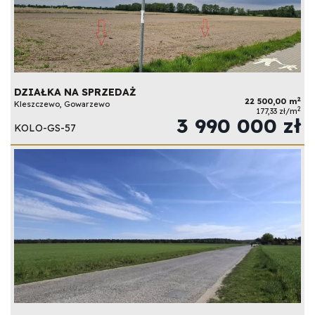
DZIAŁKA NA SPRZEDAŻ
2
22 500,00 m
Kleszczewo, Gowarzewo
2
177,33 zł/m
3 990 000 zł
KOLO-GS-57