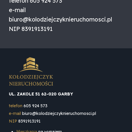
telefon
605 924 573
e-mail
biuro@kolodziejczyknieruchomosci.pl
NIP
8391913191
UL. ZAKOLE 51 62-020 GARBY
telefon
605 924 573
e-mail
biuro@kolodziejczyknieruchomosci.pl
NIP
8391913191
Mieszkania
na wynajem