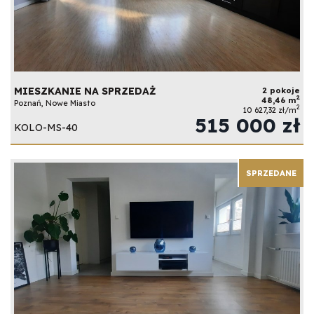
MIESZKANIE NA SPRZEDAŻ
2 pokoje
2
48,46 m
Poznań, Nowe Miasto
2
10 627,32 zł/m
515 000 zł
KOLO-MS-40
SPRZEDANE