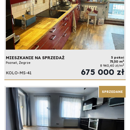
MIESZKANIE NA SPRZEDAŻ
5 pokoi
2
75,50 m
Poznań, Żegrze
2
8 940,40 zł/m
675 000 zł
KOLO-MS-41
SPRZEDANE