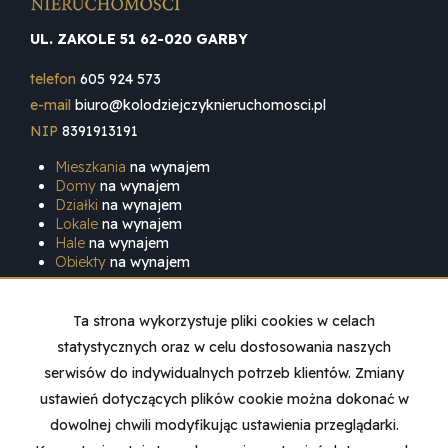
UL. ZAKOLE 51 62-020 GARBY
telefon
605 924 573
e-mail
biuro@kolodziejczyknieruchomosci.pl
NIP
8391913191
Mieszkania
na wynajem
Domy
na wynajem
Działki
na wynajem
Lokale
na wynajem
Hale
na wynajem
Obiekty
na wynajem
Mieszkania
na sprzedaż
Domy
na sprzedaż
Ta strona wykorzystuje pliki cookies w celach
Działki
na sprzedaż
statystycznych oraz w celu dostosowania naszych
Lokale
na sprzedaż
Hale
na sprzedaż
serwisów do indywidualnych potrzeb klientów. Zmiany
Obiekty
na sprzedaż
ustawień dotyczących plików cookie można dokonać w
dowolnej chwili modyfikując ustawienia przeglądarki.
Strona główna
Sprzedaż
Wynajem
O firmie
Kontakt