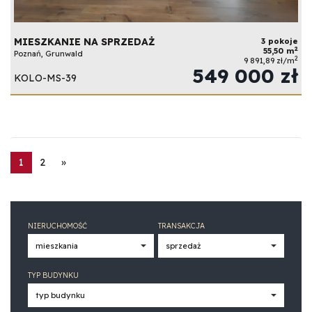
MIESZKANIE NA SPRZEDAŻ
3 pokoje
2
55,50 m
Poznań, Grunwald
2
9 891,89 zł/m
549 000 zł
KOLO-MS-39
1
2
»
NIERUCHOMOŚĆ
TRANSAKCJA
TYP BUDYNKU