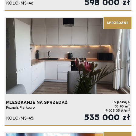
598 000 zł
KOLO-MS-46
SPRZEDANE
MIESZKANIE NA SPRZEDAŻ
3 pokoje
2
55,70 m
Poznań, Piątkowo
2
9 605,03 zł/m
535 000 zł
KOLO-MS-45