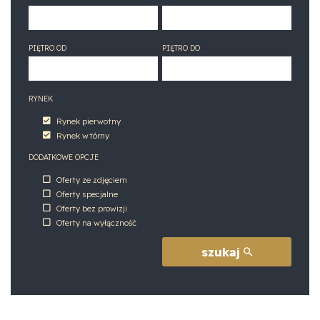
PIĘTRO OD
PIĘTRO DO
RYNEK
Rynek pierwotny
Rynek wtórny
DODATKOWE OPCJE
Oferty ze zdjęciem
Oferty specjalne
Oferty bez prowizji
Oferty na wyłączność
szukaj