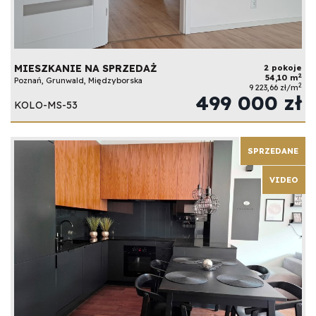
MIESZKANIE NA SPRZEDAŻ
2 pokoje
2
54,10 m
Poznań, Grunwald, Międzyborska
2
9 223,66 zł/m
499 000 zł
KOLO-MS-53
SPRZEDANE
VIDEO