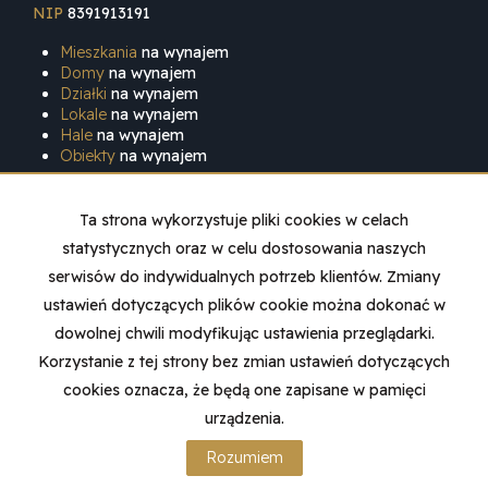
NIP
8391913191
Mieszkania
na wynajem
Domy
na wynajem
Działki
na wynajem
Lokale
na wynajem
Hale
na wynajem
Obiekty
na wynajem
Mieszkania
na sprzedaż
Domy
na sprzedaż
Ta strona wykorzystuje pliki cookies w celach
Działki
na sprzedaż
statystycznych oraz w celu dostosowania naszych
Lokale
na sprzedaż
Hale
na sprzedaż
serwisów do indywidualnych potrzeb klientów. Zmiany
Obiekty
na sprzedaż
ustawień dotyczących plików cookie można dokonać w
dowolnej chwili modyfikując ustawienia przeglądarki.
Strona główna
Sprzedaż
Wynajem
O firmie
Kontakt
Korzystanie z tej strony bez zmian ustawień dotyczących
cookies oznacza, że będą one zapisane w pamięci
urządzenia.
Kołodziejczyk nieruchomości
2026
Program dla biur
Rozumiem
nieruchomości
Galactica Virgo