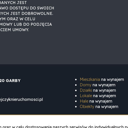
DANYCH JEST
AWO DOSTĘPU DO SWOICH
NYCH JEST DOBROWOLNE.
YM ORAZ W CELU
MOWY LUB DO PODJĘCIA
RCIEM UMOWY.
Mieszkania
na wynajem
020 GARBY
Domy
na wynajem
Działki
na wynajem
Lokale
na wynajem
jczyknieruchomosci.pl
Hale
na wynajem
Obiekty
na wynajem
Strona główna
Sprzedaż
Wynajem
O firmie
Kontakt
ych oraz w celu dostosowania naszych serwisów do indywidualnych p