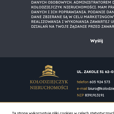
DANYCH OSOBOWYCH. ADMINISTRATOREM 
KOŁODZIEJCZYK NIERUCHOMOŚCI. MAM PR
DANYCH I ICH POPRAWIANIA. PODANIE DA
DANE ZBIERANE SĄ W CELU MARKETINGOW
REALIZOWANIA I WYKONANIA ZAWARTEJ U
DZIAŁAŃ NA TWOJE ŻĄDANIE PRZED ZAWA
UL. ZAKOLE 51 62-
telefon
605 924 573
e-mail
biuro@kolodzie
NIP
8391913191
Ta strona wykorzystuje pliki cookies w celach statystyczn