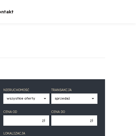
ontakt
NIERUCHOMOŚĆ
TRANSAKCJA
CENA OD
CENA DO
zł
zł
150 000 zł
150 000 zł
LOKALIZACJA