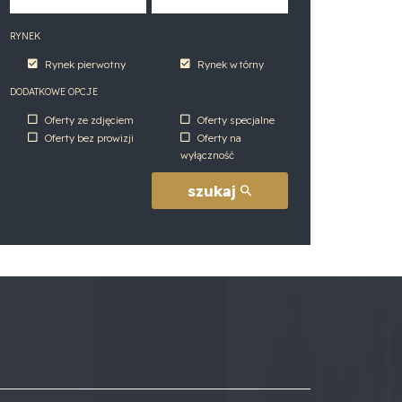
RYNEK
Rynek pierwotny
Rynek wtórny
DODATKOWE OPCJE
Oferty ze zdjęciem
Oferty specjalne
Oferty bez prowizji
Oferty na
wyłączność
szukaj