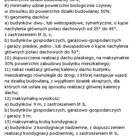
8) minimalny udział powierzchni biologicznie czynnej
w stosunku do powierzchni działki budowlanej: 50%;
9) geometrię dachów:
a) budynków: dwu-, lub wielospadowe, symetryczne, o kącie
nachylenia głównych połaci dachowych od 25° do 45°,
z zastrzeżeniem lit. b, c,
b) budynków gospodarczych, garażowo-gospodarczych
i garaży: płaskie, jedno-, lub dwuspadowe o kącie nachylenia
głównych połaci dachowych do 30°;
10) dopuszczenie realizacji dachu płaskiego, na maksymalnie
30% powierzchni zabudowy budynku mieszkalnego;
11) nakaz realizacji głównej kalenicy dachu budynku
mieszkalnego równolegle do drogi, z której następuje wjazd
na działkę budowlaną, z wyjątkiem działek skrajnych, dla
których nie ustala się sposobu realizacji głównej kalenicy
dachu;
12) maksymalną wysokość:
a) budynków: 9 m, z zastrzeżeniem lit. b,
b) budynków gospodarczych, garażowo-gospodarczych
i garaży: 5 m;
13) maksymalną liczbę kondygnacji:
a) budynków: 2 kondygnacje nadziemne, z dopuszczeniem
realizacji kondygnacji podziemnej, z zastrzeżeniem lit. b,