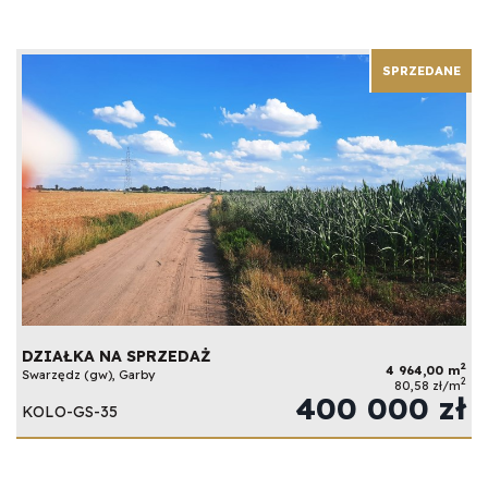
SPRZEDANE
DZIAŁKA NA SPRZEDAŻ
2
4 964,00 m
Swarzędz (gw), Garby
2
80,58 zł/m
400 000 zł
KOLO-GS-35