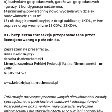
b) budynków gospodarczych, garażowo-gospodarczych
i garaży: 1 kondygnacja nadziemna;
14)minimalną powierzchnię nowo wydzielanych działek
budowlanych: 1500 m²
15) obsługę komunikacyjną: z drogi publicznej 1KDL, w tym
poprzez drogi wewnętrzne 18KDW, 22KDW,
BT- bezpieczna transakcja przeprowadzana przez
licencjonowanego pośrednika.
Zapraszam na prezentację,
Anita Kołodziejczyk
doradca ds.nieruchomości
Licencja zawodowa Polskiej Federacji Rynku Nieruchomości - nr
27064
tel.605 924 573
www.kolodziejczyknieruchomosci.pl
Informacje dotyczące prezentowanych nieruchomości zostały
sporządzone na podstawie oświadczeń i udostępnionych
Pośrednikowi dokumentów, mają charakter wyłącznie
informacyjny i
nie stanowią oferty w rozumieniu przepisów