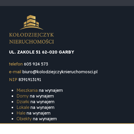
UL. ZAKOLE 51 62-020 GARBY
telefon
605 924 573
e-mail
biuro@kolodziejczyknieruchomosci.pl
NIP
8391913191
Mieszkania
na wynajem
Domy
na wynajem
Działki
na wynajem
Lokale
na wynajem
Hale
na wynajem
Obiekty
na wynajem
Mieszkania
na sprzedaż