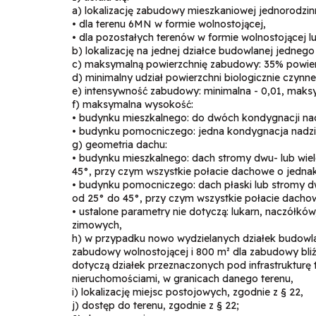
a) lokalizację zabudowy mieszkaniowej jednorodzin
• dla terenu 6MN w formie wolnostojącej,
• dla pozostałych terenów w formie wolnostojącej lub
b) lokalizację na jednej działce budowlanej jedneg
c) maksymalną powierzchnię zabudowy: 35% powierz
d) minimalny udział powierzchni biologicznie czynne
e) intensywność zabudowy: minimalna - 0,01, maksy
f) maksymalna wysokość:
• budynku mieszkalnego: do dwóch kondygnacji nadz
• budynku pomocniczego: jedna kondygnacja nadziem
g) geometria dachu:
• budynku mieszkalnego: dach stromy dwu- lub wie
45°, przy czym wszystkie połacie dachowe o jedna
• budynku pomocniczego: dach płaski lub stromy d
od 25° do 45°, przy czym wszystkie połacie dacho
• ustalone parametry nie dotyczą: lukarn, naczółkó
zimowych,
h) w przypadku nowo wydzielanych działek budowlany
zabudowy wolnostojącej i 800 m² dla zabudowy bliźn
dotyczą działek przeznaczonych pod infrastrukturę t
nieruchomościami, w granicach danego terenu,
i) lokalizację miejsc postojowych, zgodnie z § 22,
j) dostęp do terenu, zgodnie z § 22;