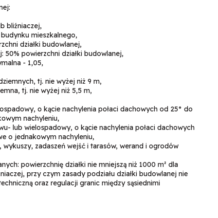
nej:
 bliźniaczej,
o budynku mieszkalnego,
chni działki budowlanej,
j: 50% powierzchni działki budowlanej,
malna - 1,05,
iemnych, tj. nie wyżej niż 9 m,
na, tj. nie wyżej niż 5,5 m,
lospadowy, o kącie nachylenia połaci dachowych od 25° do
kowym nachyleniu,
wu- lub wielospadowy, o kącie nachylenia połaci dachowych
we o jednakowym nachyleniu,
w, wykuszy, zadaszeń wejść i tarasów, werand i ogrodów
ch: powierzchnię działki nie mniejszą niż 1000 m² dla
iaczej, przy czym zasady podziału działki budowlanej nie
echniczną oraz regulacji granic między sąsiednimi