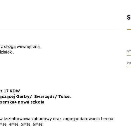
 z drogą wewnętrzną .
ziałek .
SY
PO
 z 17 KDW
łączącej Garby/ Swarzędz/ Tulce.
perska+ nowa szkoła
w kształtowania zabudowy oraz zagospodarowania terenu
 3MN, 4MN, 5MN, 6MN: