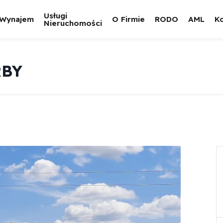
Usługi
Wynajem
O Firmie
RODO
AML
K
Nieruchomości
RBY