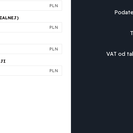
PLN
Podate
IALNEJ)
PLN
T
PLN
VAT od tak
JI
PLN